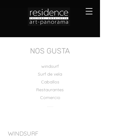
NOS GUSTA
windsurf
Surf de vela
Caballos
Restaurantes
Comercio
.......
WINDSURF