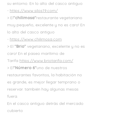
su entorno. En lo alto del casco antiguo
-
https://www.silos19.com/
> El
"chilimosa"
restaurante vegetariano
muy pequeño, excelente y no es caro! En
lo alto del casco antiguo
-
https://www.chilimosa.com
> El
"
Brio
"
vegetariano, excelente y no es
caro! En el paseo marítimo de
Tarifa
https://www.briotarifa.com/
> El
"Número 6"
uno de nuestros
restaurantes favoritos, la habitación no
es grande, es mejor llegar temprano o
reservar. también hay algunas mesas
fuera.
En el casco antiguo detrás del mercado
cubierto
-
https://www.facebook.com/No6CocinaS
encilla/